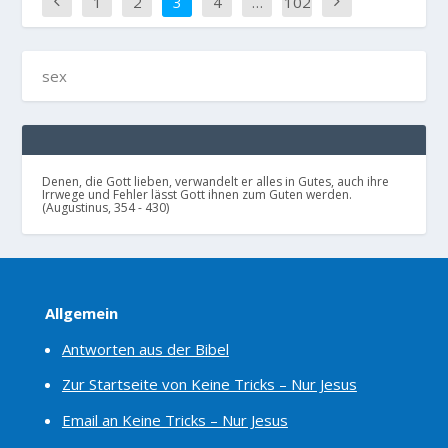
1
2
3
4
…
102
Denen, die Gott lieben, verwandelt er alles in Gutes, auch ihre
Irrwege und Fehler lässt Gott ihnen zum Guten werden.
(Augustinus, 354 - 430)
Allgemein
Antworten aus der Bibel
Zur Startseite von Keine Tricks – Nur Jesus
Email an Keine Tricks – Nur Jesus