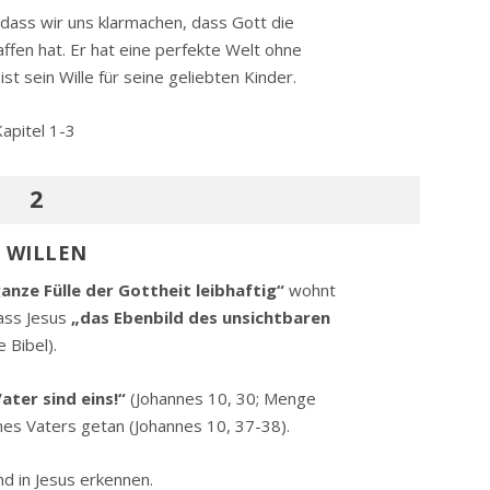
, dass wir uns klarmachen, dass Gott die
ffen hat. Er hat eine perfekte Welt ohne
st sein Wille für seine geliebten Kinder.
apitel 1-3
2
S WILLEN
ganze Fülle der Gottheit leibhaftig“
wohnt
dass Jesus
„das Ebenbild des unsichtbaren
 Bibel).
ater sind eins!“
(Johannes 10, 30; Menge
nes Vaters getan (Johannes 10, 37-38).
nd in Jesus erkennen.