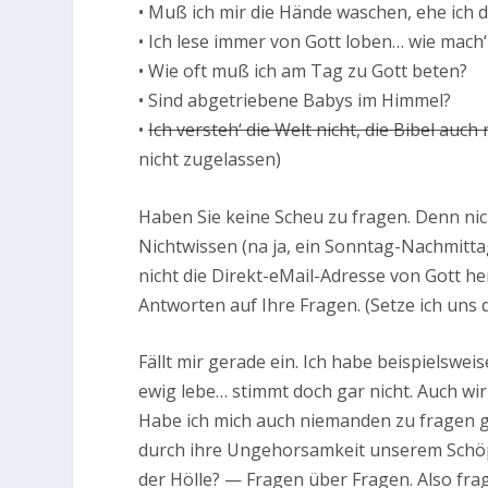
• Muß ich mir die Hände waschen, ehe ich di
• Ich lese immer von Gott loben… wie mach‘
• Wie oft muß ich am Tag zu Gott beten?
• Sind abgetriebene Babys im Himmel?
•
Ich versteh‘ die Welt nicht, die Bibel auch
nicht zugelassen)
Haben Sie keine Scheu zu fragen. Denn nich
Nichtwissen (na ja, ein Sonntag-Nachmitt
nicht die Direkt-eMail-Adresse von Gott h
Antworten auf Ihre Fragen. (Setze ich uns d
Fällt mir gerade ein. Ich habe beispielswei
ewig lebe… stimmt doch gar nicht. Auch wir
Habe ich mich auch niemanden zu fragen g
durch ihre Ungehorsamkeit unserem Schöpf
der Hölle? — Fragen über Fragen. Also frag