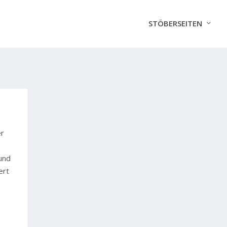
STÖBERSEITEN
?
er
und
ert