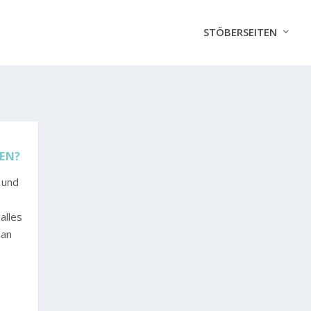
STÖBERSEITEN
TEN?
 und
alles
 an