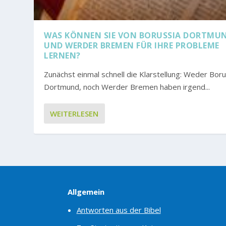
WAS KÖNNEN SIE VON BORUSSIA DORTMU
UND WERDER BREMEN FÜR IHRE PROBLEME
LERNEN?
Zunächst einmal schnell die Klarstellung: Weder Boru
Dortmund, noch Werder Bremen haben irgend...
WEITERLESEN
Allgemein
Antworten aus der Bibel