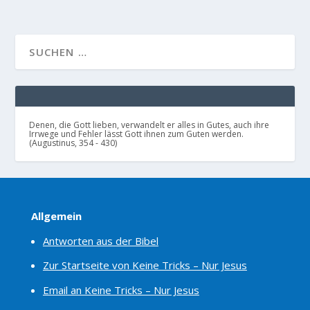
Denen, die Gott lieben, verwandelt er alles in Gutes, auch ihre
Irrwege und Fehler lässt Gott ihnen zum Guten werden.
(Augustinus, 354 - 430)
Allgemein
Antworten aus der Bibel
Zur Startseite von Keine Tricks – Nur Jesus
Email an Keine Tricks – Nur Jesus