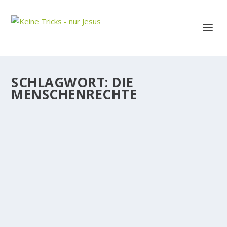
SCHLAGWORT:
DIE
MENSCHENRECHTE
EWIGKEIT IST SCHÖN
Wir Menschen können uns auf die ewige
Verläßlichkeit von Gott, dem Schöpfer von Himmel
und Erde,...
WEITERLESEN