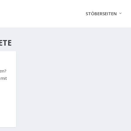
STÖBERSEITEN
ETE
hen?
 mit
t