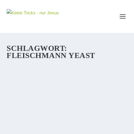
SCHLAGWORT:
FLEISCHMANN YEAST
UNTERSCHIED ZWISCHEN FLEISCH UND
GEIST. RÖMER KAP. 8
Wenn in der Bibel von „Fleisch“ die Rede ist, dann ist
damit das gesamte irdisch-weltliche, materielle System
gemeint. Wir leben zwar in diesem „Fleisch“, der
materiellen Welt, aber unser wahres Ich,...
WEITERLESEN