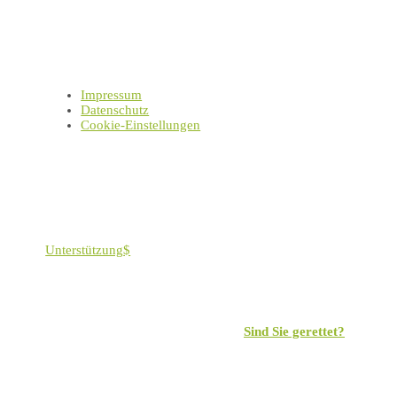
Impressum, Datenschutz und Privatsphäre
Impressum
Datenschutz
Cookie-Einstellungen
Jesus ist König aller Könige, Herr aller Herren.
Gelobt ist Gott!
Unterstützung
Die wichtigste Frage, die es gibt:
Sind Sie gerettet?