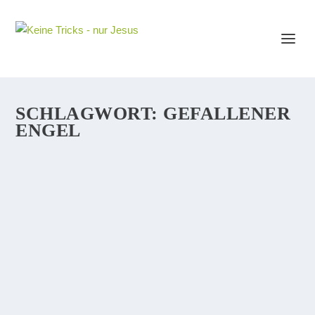
SCHLAGWORT:
GEFALLENER
ENGEL
WANN HAT GOTT DIE ENGEL
ERSCHAFFEN?
Soweit ich weiß, gibt die Bibel keine konkrete Auskunft
darüber, wann Gott genau die Engel erschaffen hat.
Was klar ist: Gott besteht länger als die Engel. Vor Gott
gab es nichts: „Ich bin das Alpha und das Omega, der...
WEITERLESEN