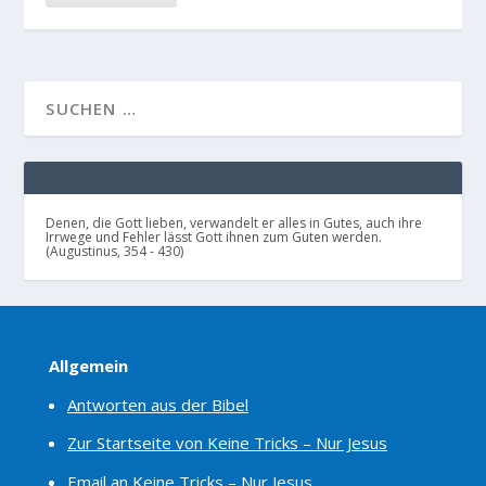
Denen, die Gott lieben, verwandelt er alles in Gutes, auch ihre
Irrwege und Fehler lässt Gott ihnen zum Guten werden.
(Augustinus, 354 - 430)
Allgemein
Antworten aus der Bibel
Zur Startseite von Keine Tricks – Nur Jesus
Email an Keine Tricks – Nur Jesus