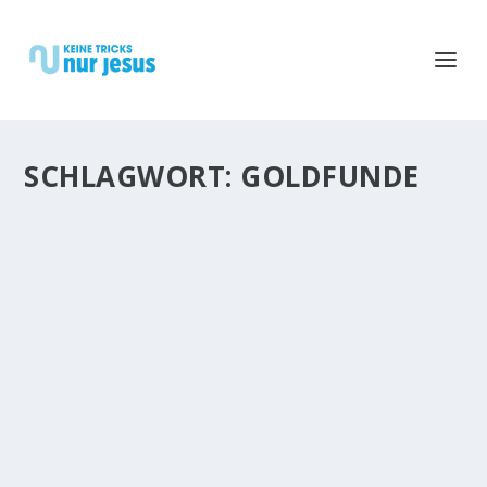
SCHLAGWORT:
GOLDFUNDE
GELDSORGEN. WO IST DAS GANZE GELD?
WEM GEHÖREN GOLD UND SILBER?
Die Besitzverhältnisse sind klar: „Dem Herrn gehört
die Erde und was sie erfüllt, der Erdkreis und seine
Bewohner.“ (Psalm 24, Vers 1) Warum gehört alles
Gold Gott? Er hat es erschaffen: „Das Gold dieses
Landes...
WEITERLESEN