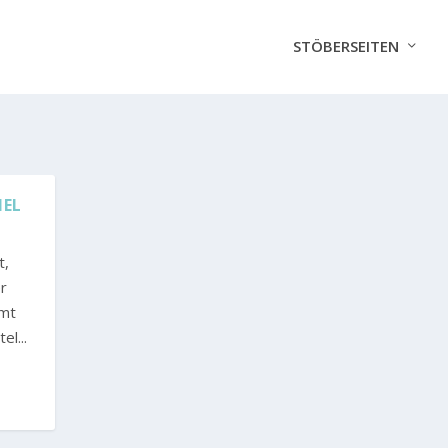
STÖBERSEITEN
L K
t,
er
mmt
el...