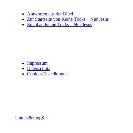
Allgemein
Antworten aus der Bibel
Zur Startseite von Keine Tricks – Nur Jesus
Email an Keine Tricks – Nur Jesus
Impressum, Datenschutz und Privatsphäre
Impressum
Datenschutz
Cookie-Einstellungen
Jesus ist König aller Könige, Herr aller Herren.
Gelobt ist Gott!
Unterstützung