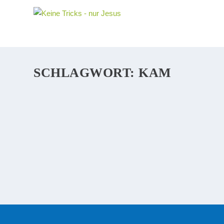
SCHLAGWORT:
KAM
WARUM KAM JESUS AUF DIE ERDE?
English Translation of this Article Nicht um lecker Tee 
um uns Menschen zu helfen. Jesus kam auf die Erde, u
WEITERLESEN