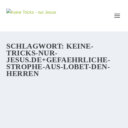
SCHLAGWORT:
KEINE-
TRICKS-NUR-
JESUS.DE+GEFAEHRLICHE-
STROPHE-AUS-LOBET-DEN-
HERREN
EINE STROPHE AUS „LOBET DEN
HERREN“ VON PAUL GERHARDT (1607-
1676), VOR DER SIE SICH SCHÜTZEN
SOLLTEN
Ich mag das Lied „Lobet den Herren“ von Paul Gerhardt
gerne. Wenn wir in der Bibel aufgefordert werden: „Ja,