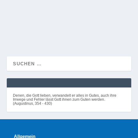
es ist gut, unserem Gott Loblieder zu singen! Ihn zu
loben, macht froh und ist wunderschön!“...
WEITERLESEN
Denen, die Gott lieben, verwandelt er alles in Gutes, auch ihre
Irrwege und Fehler lässt Gott ihnen zum Guten werden.
(Augustinus, 354 - 430)
Allgemein