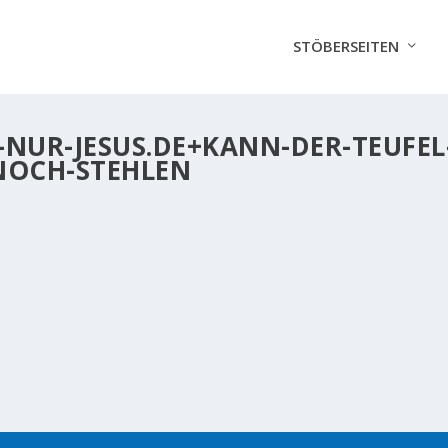
STÖBERSEITEN
S-NUR-JESUS.DE+KANN-DER-TEUFEL
NOCH-STEHLEN
RISTEN NOCH STEHLEN?
 Teufel Der Teufel kann uns unseren Schlaf stehlen; uns den J
ann in den Bereichen unseres Körpers und unserer Seele...