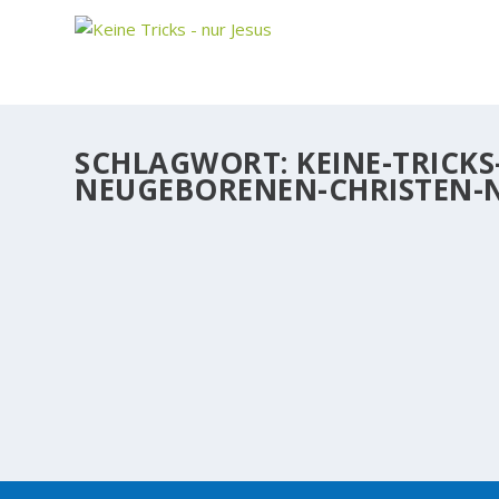
SCHLAGWORT:
KEINE-TRICK
NEUGEBORENEN-CHRISTEN-
WAS KANN DER TEUFEL NEUGEBORENEN CH
AUCH INTERESSANT: Mein 0:37 Minuten Kampf mit dem
nehmen, die Lebensfreude torpedieren… der Teufel k
WEITERLESEN