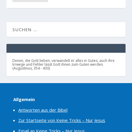
Denen, die Gott lieben, verwandelt er alles in Gutes, auch ihre
Irrwege und Fehler lässt Gott ihnen zum Guten werden.
(Augustinus, 354 - 430)
Allgemein
Antworten aus der Bibel
Zur Startseite von Keine Tricks – Nur Jesus
Email an Keine Tricks – Nur Jesus