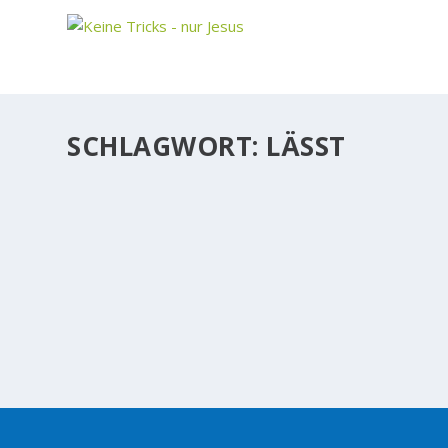
SCHLAGWORT:
LÄSST
WER WARTET SCHON GERNE? WARTEN AUF 
Wer wartet schon gerne? Hinzu kommt, daß wir seit 
alles sofort haben wollen. Deshalb gibt es auch den 
WEITERLESEN