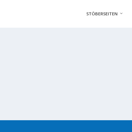
STÖBERSEITEN
GOTT UND ERFÜLLTE GEBETE
den 1960er Jahren mehr und mehr in einer Welt leben, in der all
Ratenkredit. Ich weiß noch, meine Eltern haben immer...