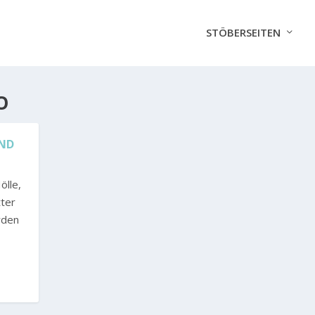
STÖBERSEITEN
O
UND
ölle,
tter
rden