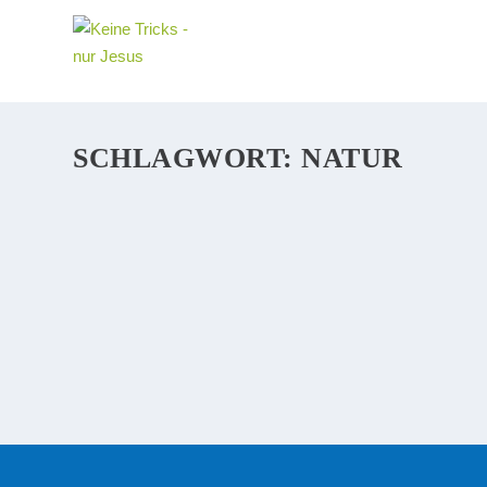
SCHLAGWORT:
NATUR
BEWEISE FÜR EXISTENZ VON MUTTER N
Kirche ist niemals der Weg in den Himmel. Bestenfalls 
Wegweiser, der in die richtige Richtung weist. Denn in
WEITERLESEN