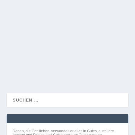
WIE SIEHT GOTT EIGENTLICH IHRE
PROBLEME?
Der größte Fehler, den wir machen können, ist, daß wir
denken, Gott würde sich freuen, wenn wir...
WEITERLESEN
Denen, die Gott lieben, verwandelt er alles in Gutes, auch ihre