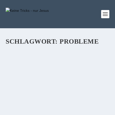
SCHLAGWORT:
PROBLEME
VIDEO: WIR SCHAUEN AUF JESUS, NICHT
AUF UNSERE PROBLEME
„Niemand kann zwei Herren dienen; er wird entweder
den einen hassen und den andern lieben oder er wird zu
dem einen halten und den andern verachten. Ihr könnt
nicht beiden dienen, Gott und dem Mammon.“ (Jesus
in...
WEITERLESEN