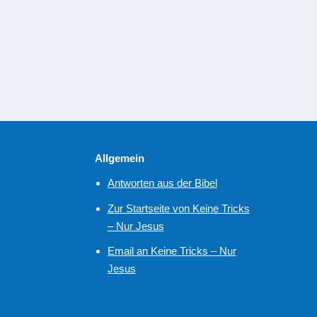
English Translation of this Article Nicht um lecker Tee 
um uns Menschen zu helfen. Jesus kam auf die Erde, u
WEITERLESEN
Allgemein
Antworten aus der Bibel
Zur Startseite von Keine Tricks
– Nur Jesus
Email an Keine Tricks – Nur
Jesus