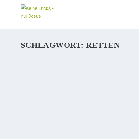
SCHLAGWORT:
RETTEN
IST RETTUNG NUR DURCH JESUS MÖGLIC
Wir Christen sind ganz schön verrückt. Ja, aus dem ird
Königreich gelten. Heißt es zum Beispiel hier unten „im 
WEITERLESEN
WARUM KAM JESUS AUF DIE ERDE?