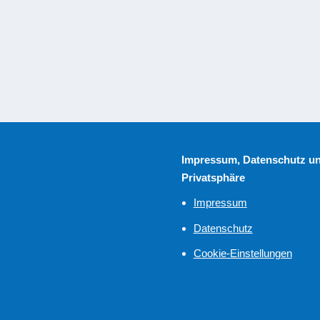
mit selbstgefälligen Religiösen zu trinken, kam Jesus auf die Erde, s
m Sünder zu retten....
Impressum, Datenschutz u
Privatsphäre
Impressum
Datenschutz
Cookie-Einstellungen