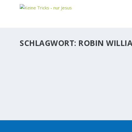
SCHLAGWORT:
ROBIN WILLI
HOLLYWOOD-SCHAUSPIELER ROBIN WILLIA
In einem Online-Forum wurde die Frage gestellt: „Can
WEITERLESEN