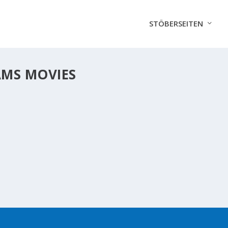
STÖBERSEITEN
AMS MOVIES
MS IST TOT
 you believe Robin Williams is Dead?...