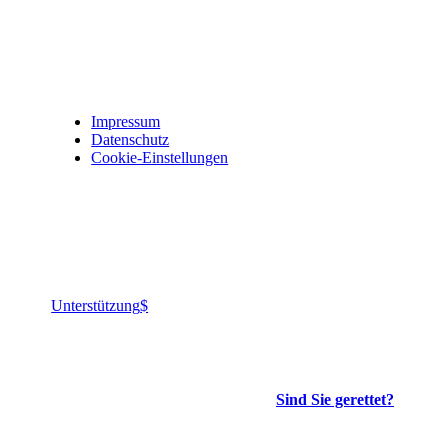
Impressum, Datenschutz und Privatsphäre
Impressum
Datenschutz
Cookie-Einstellungen
Jesus ist König aller Könige, Herr aller Herren.
Gelobt ist Gott!
Unterstützung
Die wichtigste Frage, die es gibt:
Sind Sie gerettet?