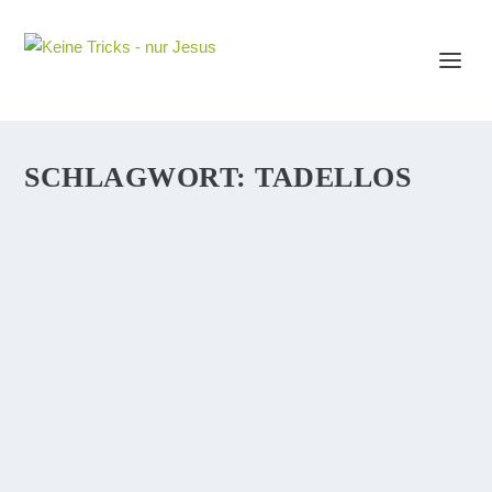
SCHLAGWORT:
TADELLOS
SCHULDGEFÜHLE? FÜR EINEN
NEUGEBORENEN CHRISTEN
ÜBERFLÜSSIG
AUCH INTERESSANT: Alter Bund versus Neuer Bund
Wo kommen unsere Schuldgefühle her? Aus unserer
Angst, daß der Mist (aka Sünden), den wir taten oder
tun, entdeckt und gegen uns verwendet werden könnte.
Müssen wir als diejenigen,...