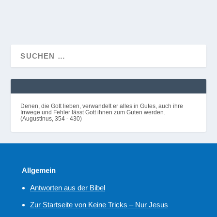
WEITERLESEN
Denen, die Gott lieben, verwandelt er alles in Gutes, auch ihre
Irrwege und Fehler lässt Gott ihnen zum Guten werden.
(Augustinus, 354 - 430)
Allgemein
Antworten aus der Bibel
Zur Startseite von Keine Tricks – Nur Jesus