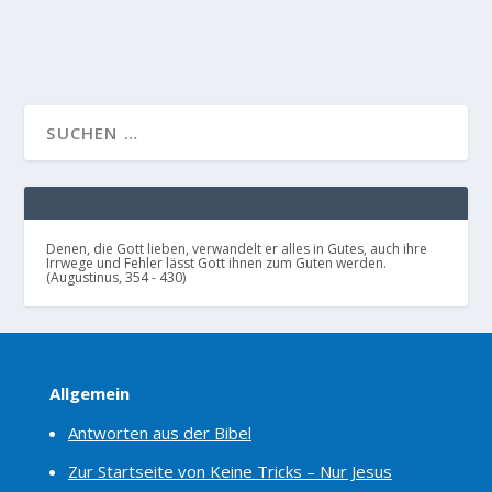
WEITERLESEN
Denen, die Gott lieben, verwandelt er alles in Gutes, auch ihre
Irrwege und Fehler lässt Gott ihnen zum Guten werden.
(Augustinus, 354 - 430)
Allgemein
Antworten aus der Bibel
Zur Startseite von Keine Tricks – Nur Jesus