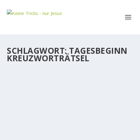
SCHLAGWORT:
TAGESBEGINN
KREUZWORTRÄTSEL
WÄRE DAS NICHT EIN TOLLER
TAGESBEGINN FÜR SIE?
Die meisten sagen nach dem Aufwachen schon
gleich wieder ihren Sorgen Guten Morgen!. Sie auch?
Gehen Sie nach dem Aufwachen auch gleich in den
Ringkampf mit Ihren Ängsten und Sorgen und
Befürchtungen? Lesen Sie auch: 1 zu...