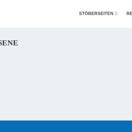
STÖBERSEITEN
R
SENE
Das deckt sich nicht mit den Infos, die wir in der Bibel über Engel find
ie Engel vom Himmel zur Erde reisen,...