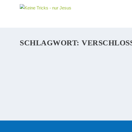
SCHLAGWORT:
VERSCHLOS
HABEN ENGEL FLÜGEL? NEIN
In der Malerei werden Engel oft mit Flügeln dargestellt. 
Weil sich die Menschen nicht vorstellen konnten, wie d
WEITERLESEN