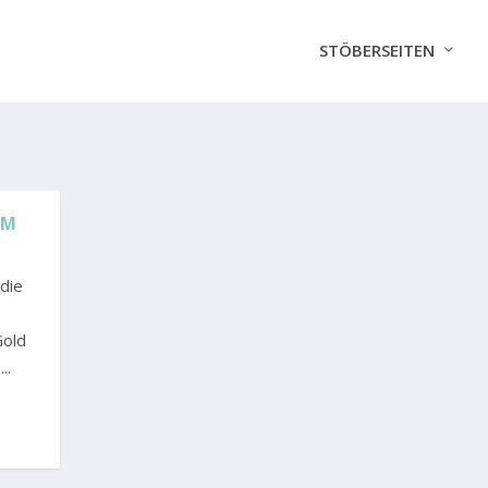
STÖBERSEITEN
EM
 die
Gold
..