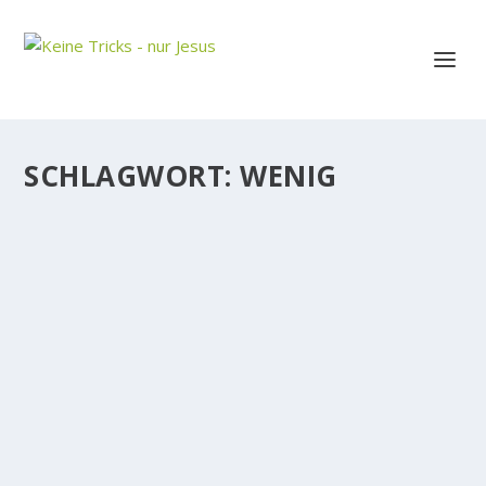
SCHLAGWORT:
WENIG
WIR LOBEN GOTT ZU WENIG
Gott ist kein Wunschautomat à la zwei, drei Gebete
rein und manifestierte Wünsche raus. Unserem
spirituellem Glaubensleben fehlt ein _wichtiges_
Element, wenn wir Gott nicht loben. Ja, es kann gut
sein, daß der Grund, warum sich...
WEITERLESEN