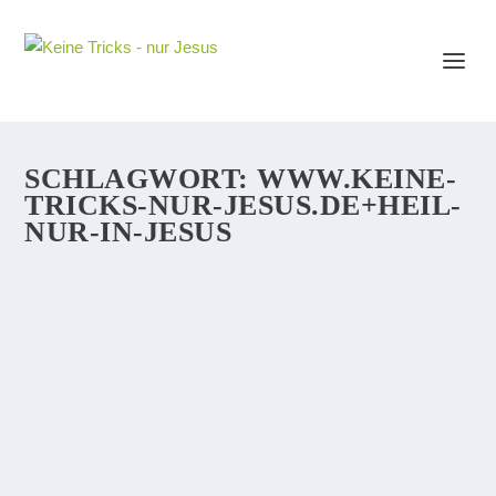
SCHLAGWORT:
WWW.KEINE-
TRICKS-NUR-JESUS.DE+HEIL-
NUR-IN-JESUS
WAS WILL DER TEUFEL UNBEDINGT
VERHINDERN? DIE ERKENNTNIS VON
APOSTELGESCHICHTE 4:12
Der Teufel ist nicht gegen Glauben. Der Teufel ist
dagegen, daß wir Menschen an Gott glauben, weil der
Teufel selber als Gott angebetet werden will. Am Ende
der irdisch-weltlichen Geschichte, wenn ‚der Same
vom...