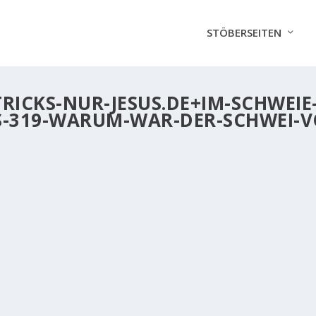
STÖBERSEITEN
RICKS-NUR-JESUS.DE+IM-SCHWEIE
IS-319-WARUM-WAR-DER-SCHWEI-V
 3:19). WARUM WAR DER SCHWEISS VON JESUS WIE BLUT
, wo Gott zu unserem Vorfahren Adam, bevor er...