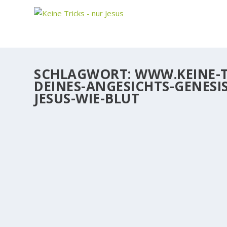
SCHLAGWORT:
WWW.KEINE-T
DEINES-ANGESICHTS-GENES
JESUS-WIE-BLUT
IM SCHWEISSE DEINES ANGESICHTS (GENESIS
Die meisten von uns kennen die Stelle aus der Bibel
WEITERLESEN