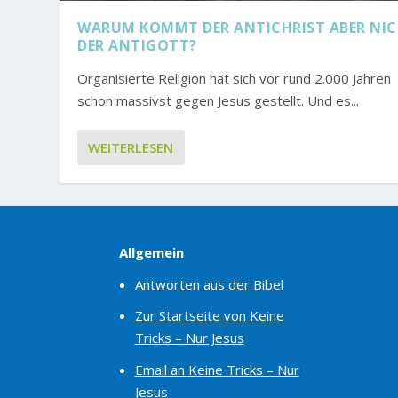
WARUM KOMMT DER ANTICHRIST ABER NI
DER ANTIGOTT?
Organisierte Religion hat sich vor rund 2.000 Jahren
schon massivst gegen Jesus gestellt. Und es...
WEITERLESEN
Allgemein
Antworten aus der Bibel
Zur Startseite von Keine
Tricks – Nur Jesus
Email an Keine Tricks – Nur
Jesus