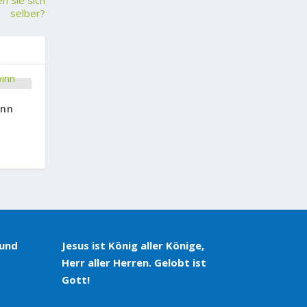
en Sie sich
selber?
inn
 und
Jesus ist König aller Könige,
Herr aller Herren. Gelobt ist
Gott!