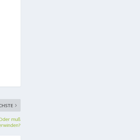
CHSTE
 Oder muß
erwinden?