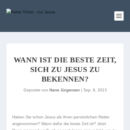
WANN IST DIE BESTE ZEIT,
SICH ZU JESUS ZU
BEKENNEN?
Gepostet von
Nane Jürgensen
|
Sep. 8, 2013
H
aben Sie schon Jesus als Ihren persönlichen Retter
angenommen? Wann dafür die beste Zeit ist? Jetzt.