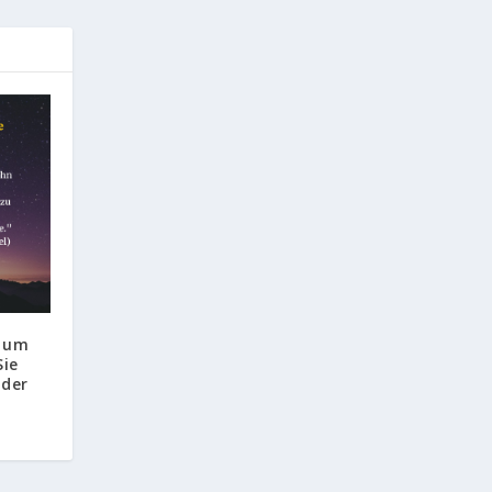
n um
Sie
 der