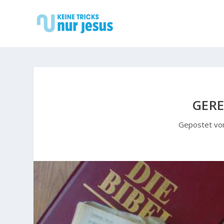
GER
Gepostet v