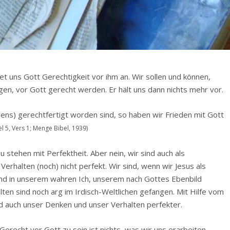
t uns Gott Gerechtigkeit vor ihm an. Wir sollen und können,
egen, vor Gott gerecht werden. Er hält uns dann nichts mehr vor.
ens) gerechtfertigt worden sind, so haben wir Frieden mit Gott
l 5, Vers 1; Menge Bibel, 1939)
 stehen mit Perfektheit. Aber nein, wir sind auch als
rhalten (noch) nicht perfekt. Wir sind, wenn wir Jesus als
nd in unserem wahren Ich, unserem nach Gottes Ebenbild
ten sind noch arg im Irdisch-Weltlichen gefangen. Mit Hilfe vom
d auch unser Denken und unser Verhalten perfekter.
 Gerecht vor Gott zu sein ist nichts, was wir uns erarbeiten