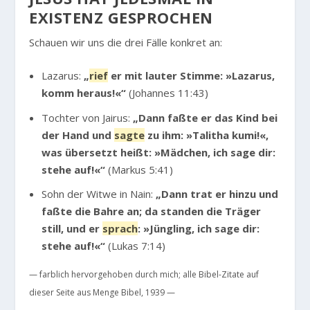
EXISTENZ GESPROCHEN
Schauen wir uns die drei Fälle konkret an:
Lazarus:
„
rief
er mit lauter Stimme: »Lazarus,
komm heraus!«“
(Johannes 11:43)
Tochter von Jairus:
„Dann faßte er das Kind bei
der Hand und
sagte
zu ihm: »Talitha kumi!«,
was übersetzt heißt: »Mädchen, ich sage dir:
stehe auf!«“
(Markus 5:41)
Sohn der Witwe in Nain:
„Dann trat er hinzu und
faßte die Bahre an; da standen die Träger
still, und er
sprach
: »Jüngling, ich sage dir:
stehe auf!«“
(Lukas 7:14)
— farblich hervorgehoben durch mich; alle Bibel-Zitate auf
dieser Seite aus Menge Bibel, 1939 —