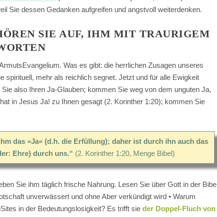
, weil Sie dessen Gedanken aufgreifen und angstvoll weiterdenken.
 HÖREN SIE AUF, IHM MIT TRAURIGEM
TWORTEN
 ArmutsEvangelium. Was es gibt: die herrlichen Zusagen unseres
 spirituell, mehr als reichlich segnet. Jetzt und für alle Ewigkeit
n Sie also Ihren Ja-Glauben; kommen Sie weg von dem unguten Ja,
 hat in Jesus Ja! zu Ihnen gesagt (2. Korinther 1:20); kommen Sie
ihm das »Ja« (d.h. die Erfüllung); daher ist durch ihn auch das
der: Ehre) durch uns.“
(2. Korinther 1:20, Menge Bibel)
ben Sie ihm täglich frische Nahrung. Lesen Sie über Gott in der Bibel
tschaft unverwässert und ohne Aber verkündigt wird • Warum
tes in der Bedeutungslosigkeit? Es trifft sie
der Doppel-Fluch von