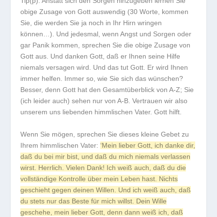
Tip(p): Anstatt sich den Sorgen hinzugeben lernen Sie
obige Zusage von Gott auswendig (30 Worte, kommen
Sie, die werden Sie ja noch in Ihr Hirn wringen
können…). Und jedesmal, wenn Angst und Sorgen oder
gar Panik kommen, sprechen Sie die obige Zusage von
Gott aus. Und danken Gott, daß er Ihnen seine Hilfe
niemals versagen wird. Und das tut Gott. Er wird Ihnen
immer helfen. Immer so, wie Sie sich das wünschen?
Besser, denn Gott hat den Gesamtüberblick von A-Z; Sie
(ich leider auch) sehen nur von A-B. Vertrauen wir also
unserem uns liebenden himmlischen Vater. Gott hilft.
Wenn Sie mögen, sprechen Sie dieses kleine Gebet zu
Ihrem himmlischen Vater:
‘Mein lieber Gott, ich danke dir,
daß du bei mir bist, und daß du mich niemals verlassen
wirst. Herrlich. Vielen Dank! Ich weiß auch, daß du die
vollständige Kontrolle über mein Leben hast. Nichts
geschieht gegen deinen Willen. Und ich weiß auch, daß
du stets nur das Beste für mich willst. Dein Wille
geschehe, mein lieber Gott, denn dann weiß ich, daß