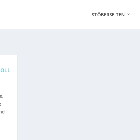
STÖBERSEITEN
SOLL
s.
e
und