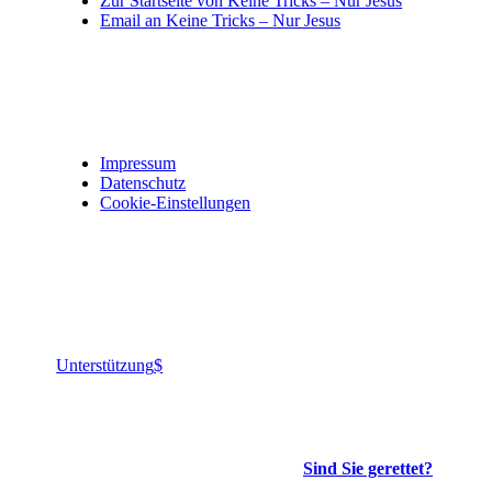
Zur Startseite von Keine Tricks – Nur Jesus
Email an Keine Tricks – Nur Jesus
Impressum, Datenschutz und Privatsphäre
Impressum
Datenschutz
Cookie-Einstellungen
Jesus ist König aller Könige, Herr aller Herren.
Gelobt ist Gott!
Unterstützung
Die wichtigste Frage, die es gibt:
Sind Sie gerettet?