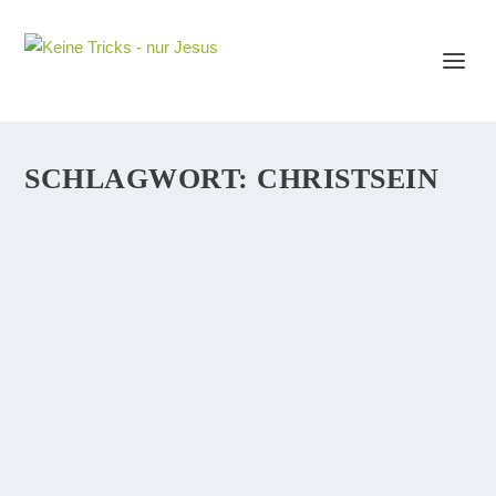
SCHLAGWORT:
CHRISTSEIN
DAS LETZTE HEMD HAT KEINE TASCHEN
Ich weiß nicht, wann Sie das letzte Mal einen
Beerdigungszug auf dem Weg zum Friedhof gesehen...
WEITERLESEN