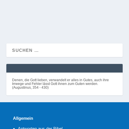
nach Hause und macht seiner Mutter Vorwürfe,...
WEITERLESEN
Denen, die Gott lieben, verwandelt er alles in Gutes, auch ihre
Irrwege und Fehler lässt Gott ihnen zum Guten werden.
(Augustinus, 354 - 430)
Allgemein
Antworten aus der Bibel