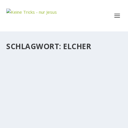
SCHLAGWORT:
ELCHER
GLAUBEN STÄRKEN UND GOTT IMMER
BESSER ERKENNEN
In dem Augenblick, wo wir glauben, daß Jesus für
unsere Sünden am Kreuz gestorben und von den
Toten wieder auferstanden ist, gehören wir zur
Familie Gottes. Unser wahres Ich, unser nach Gottes
Ebenbild erschaffener Geist, ist...
WEITERLESEN