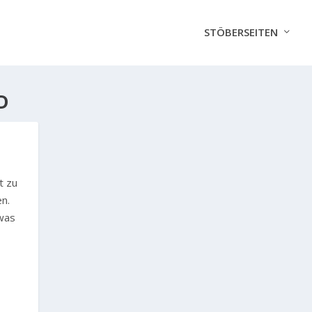
STÖBERSEITEN
D
t zu
n.
was