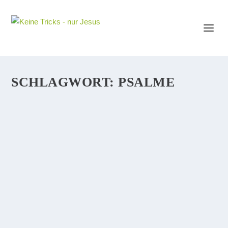
SCHLAGWORT:
PSALME
VERTRAUEN IN GOTT UND DER PSALM 37.
UND AUCH EIN BISSCHEN ÜBER G
EHORSAMKEIT
„Vertrau auf den Herrn und tu das Gute (…). Freu dich
innig am Herrn! Dann gibt er dir, was dein Herz begehrt.
Befiehl dem Herrn deinen Weg und vertrau ihm; er wird
es fügen.“ (Psalm 37, Vers 3-5) Auch an...
WEITERLESEN