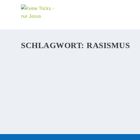
SCHLAGWORT:
RASISMUS
MENSCHEN WOLLEN FREI SEIN. SIND KO
FEMINISTIN
Havanna / Frankfurt am Main (30. April 2013) – Kubani
Frauenrechtlerin und Vorsitzende der „Rosa Parks Bewe
WEITERLESEN