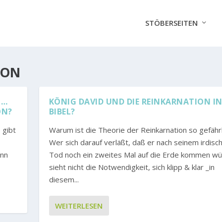
STÖBERSEITEN
ION
N…
KÖNIG DAVID UND DIE REINKARNATION IN
ON?
BIBEL?
 gibt
Warum ist die Theorie der Reinkarnation so gefährl
Wer sich darauf verläßt, daß er nach seinem irdisc
ann
Tod noch ein zweites Mal auf die Erde kommen wü
sieht nicht die Notwendigkeit, sich klipp & klar _in
diesem...
WEITERLESEN